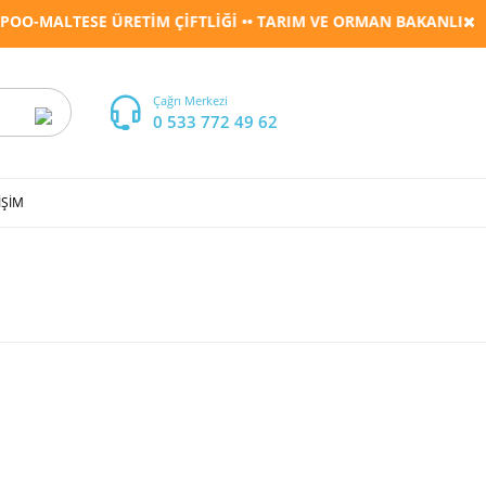
-MALTESE ÜRETİM ÇİFTLİĞİ •• TARIM VE ORMAN BAKANLIĞI RU
Çağrı Merkezi
0 533 772 49 62
İŞİM