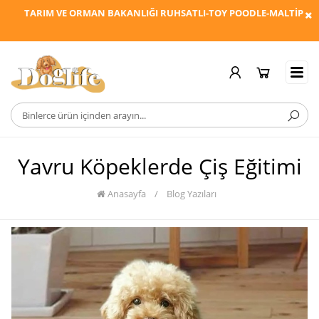
ARIM VE ORMAN BAKANLIĞI RUHSATLI-TOY POODLE-MALTİPOO-MALTESE
Yavru Köpeklerde Çiş Eğitimi
Anasayfa
/
Blog Yazıları